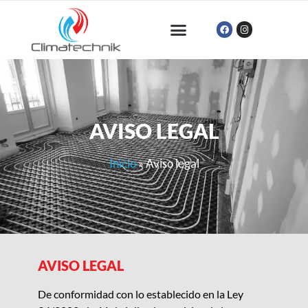
Qué hacemos
Quiénes somos
AVISO LEGAL
Inicio
»
Aviso legal
AVISO LEGAL
De conformidad con lo establecido en la Ley