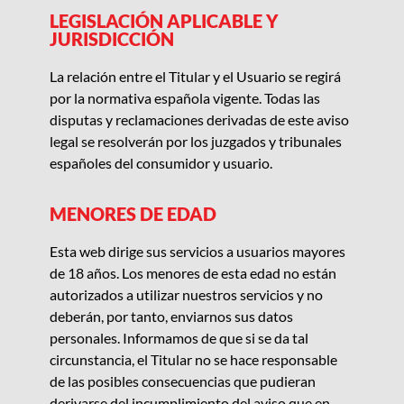
LEGISLACIÓN APLICABLE Y
JURISDICCIÓN
La relación entre el Titular
y
el
Usuario
se regirá
por la normativa española vigente. Todas las
disputas y reclamaciones derivadas de este aviso
legal se resolverán por los
juzgados y tribunales
españoles
del consumidor y usuario.
MENORES DE EDAD
Esta web
dirige sus servicios a usuarios mayores
de
18
años
.
Los
menores de esta edad no están
autorizados a utilizar nuestros servicios y no
deberán, por tanto, enviarnos sus datos
personales. Informamos de que si se da tal
circunstancia,
el
Titular
no se hace responsable
de las posibles consecuencias que pudieran
derivarse del incumplimiento del aviso que en